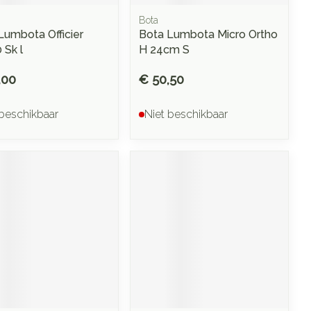
Bota
Lumbota Officier
Bota Lumbota Micro Ortho
 Sk l
H 24cm S
,00
€ 50,50
 beschikbaar
Niet beschikbaar