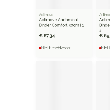
Actimove
Actimo
Actimove Abdominal
Actim
Binder Comfort 30cm l 1
Binde
1
€ 67,34
€ 69
Niet beschikbaar
Niet