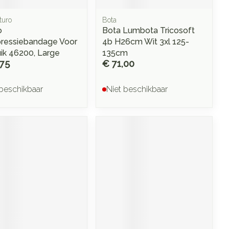
turo
Bota
o
Bota Lumbota Tricosoft
essiebandage Voor
4b H26cm Wit 3xl 125-
ik 46200, Large
135cm
,75
€ 71,00
 beschikbaar
Niet beschikbaar