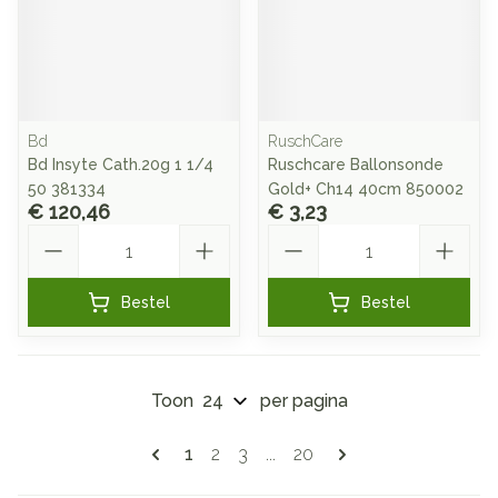
Bd
RuschCare
Bd Insyte Cath.20g 1 1/4
Ruschcare Ballonsonde
50 381334
Gold+ Ch14 40cm 850002
€ 120,46
€ 3,23
Aantal
Aantal
Bestel
Bestel
Toon
per pagina
Pagina's
U lees momenteel pagina
Pagina
Pagina
Pagina
1
2
3
...
20