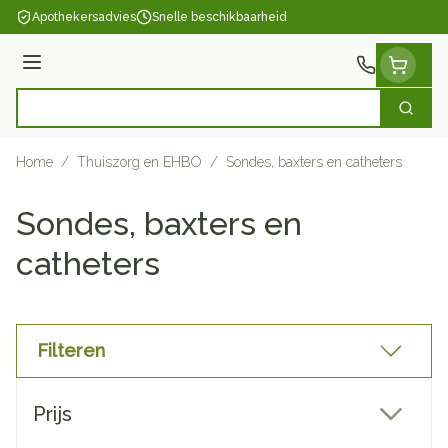
Ga naar de inhoud
Apothekersadvies
Snelle beschikbaarheid
Menu
Zoek
Product, merk, categorie...
Home
/
Thuiszorg en EHBO
/
Sondes, baxters en catheters
Sondes, baxters en
catheters
Filteren
Doorgaan naar productlijst
Prijs
filter