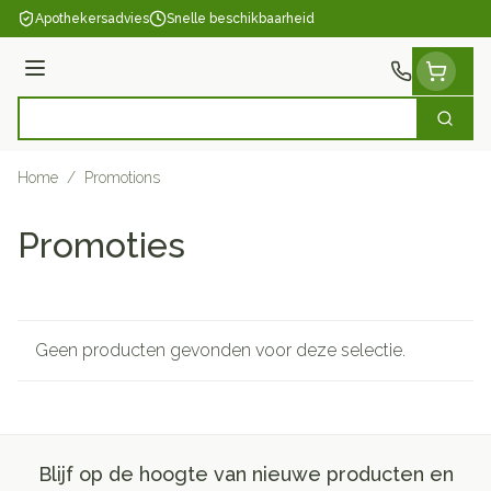
Ga naar de inhoud
Apothekersadvies
Snelle beschikbaarheid
Menu
Zoek
Product, merk, categorie...
Home
/
Promotions
Promoties
Geen producten gevonden voor deze selectie.
Blijf op de hoogte van nieuwe producten en