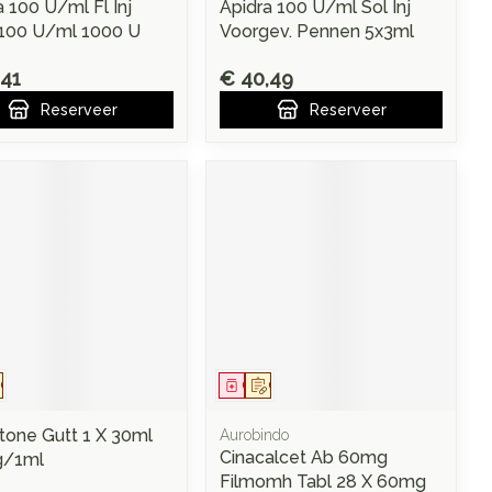
a 100 U/ml Fl Inj
Apidra 100 U/ml Sol Inj
100 U/ml 1000 U
Voorgev. Pennen 5x3ml
,41
€ 40,49
Reserveer
Reserveer
eesmiddel
Op voorschrift
Geneesmiddel
Op voorschrift
tone Gutt 1 X 30ml
Aurobindo
Cinacalcet Ab 60mg
g/1ml
Filmomh Tabl 28 X 60mg