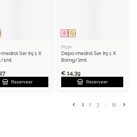
eesmiddel
Op voorschrift
Geneesmiddel
Op voorschrift
Pfizer
medrol Ser Inj 1 X
Depo-medrol Ser Inj 1 X
/1ml
80mg/2ml
27
€ 14,39
Reserveer
Reserveer
Pagina's
U lees momenteel pagi
Pagina
Pagina
Pagina
1
2
3
...
15