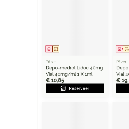
Geneesmiddel
Op voorschrift
Gen
Pfizer
Pfizer
Depo-medrol Lidoc 40mg
Depo
Vial 40mg/ml 1 X 1ml
Vial 
€ 10,85
€ 19
Reserveer