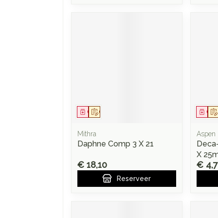
Geneesmiddel
Op voorschrift
Gen
Mithra
Aspen
Daphne Comp 3 X 21
Deca-
X 25
€ 18,10
€ 4,
Reserveer