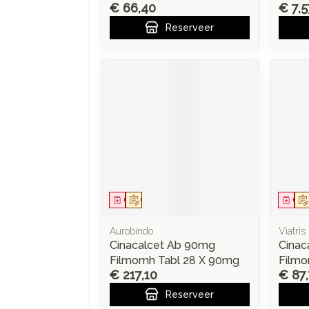
€ 66,40
€ 7,5
Reserveer
Geneesmiddel
Op voorschrift
Gen
Aurobindo
Viatris
Cinacalcet Ab 90mg
Cinac
Filmomh Tabl 28 X 90mg
Filmo
€ 217,10
€ 87
Reserveer