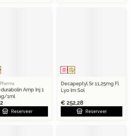
eesmiddel
Op voorschrift
Geneesmiddel
Op voorschrift
Decapeptyl Sr 11,25mg Fl
 Pharma
durabolin Amp Inj 1
Lyo Im Sol
mg/1ml
72
€ 252,28
Reserveer
Reserveer