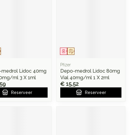
eesmiddel
Op voorschrift
Geneesmiddel
Op voorschrift
Pfizer
-medrol Lidoc 40mg
Depo-medrol Lidoc 80mg
40mg/ml 3 X 1ml
Vial 40mg/ml 1 X 2ml
,59
€ 15,52
Reserveer
Reserveer