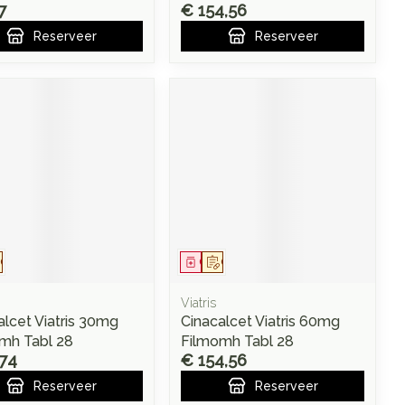
7
€ 154,56
Reserveer
Reserveer
eesmiddel
Op voorschrift
Geneesmiddel
Op voorschrift
Viatris
alcet Viatris 30mg
Cinacalcet Viatris 60mg
mh Tabl 28
Filmomh Tabl 28
,74
€ 154,56
Reserveer
Reserveer