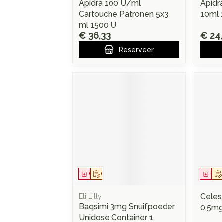
Apidra 100 U/ml
Apidr
Cartouche Patronen 5x3
10ml 
ml 1500 U
€ 36,33
€ 24
Reserveer
Geneesmiddel
Op voorschrift
Gen
Celes
Eli Lilly
Baqsimi 3mg Snuifpoeder
0,5m
Unidose Container 1