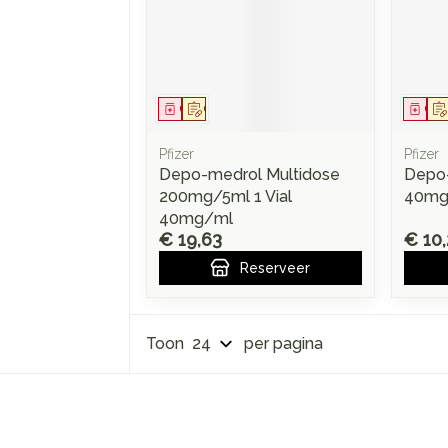
Geneesmiddel
Op voorschrift
Gen
Pfizer
Pfizer
Depo-medrol Multidose
Depo-
200mg/5ml 1 Vial
40mg
40mg/ml
€ 19,63
€ 10,
Reserveer
Toon
per pagina