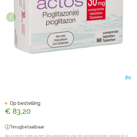
Actos Pi Pharma 30mg Tabl 9
Op bestelling
€ 83,20
Terugbetaalbaar
Als je recht hebt op een terugbetaling voor dit geneesmiddel, betaal je in