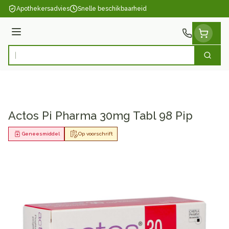
Ga naar de inhoud
Apothekersadvies
Snelle beschikbaarheid
Menu
Zoek
Product, merk, categorie...
Actos Pi Pharma 30mg Tabl 98 Pip
Geneesmiddel
Op voorschrift