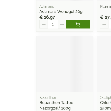
Flami
Actimaris
Actimaris Wondgel 20g
€ 16,97
€ 27,
Aantal
Aanta
Bepanthen
Qualip
Bepanthen Tattoo
Chlor
Nazorgzalf 100g
250m