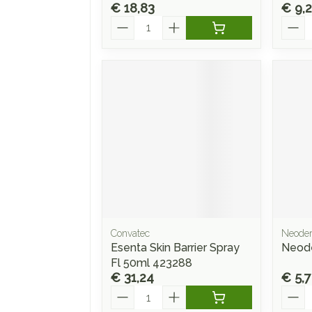
€ 18,83
€ 9,
Aantal
Aanta
Convatec
Neode
Esenta Skin Barrier Spray
Neode
Fl 50ml 423288
€ 31,24
€ 5,
Aantal
Aanta