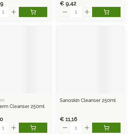
29
€ 9,42
l
Aantal
Sanoskin Cleanser 250ml
rm
rm Cleanser 250ml
70
€ 11,16
l
Aantal