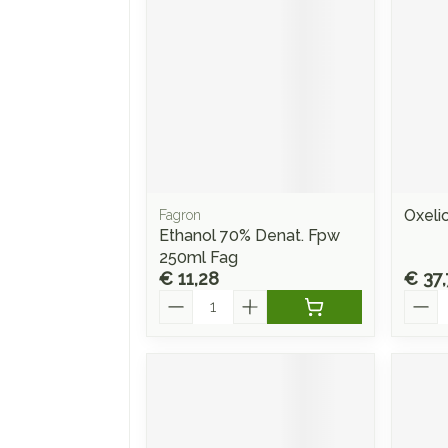
Oxeli
Fagron
Ethanol 70% Denat. Fpw
250ml Fag
€ 11,28
€ 37,
Aantal
Aanta