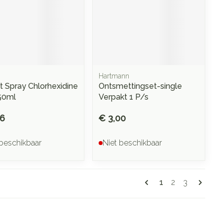
Hartmann
rt Spray Chlorhexidine
Ontsmettingset-single
50ml
Verpakt 1 P/s
36
€ 3,00
 beschikbaar
Niet beschikbaar
Pagina's
U lees momente
Pagina
Pagina
1
2
3