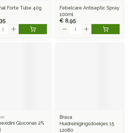
nal Forte Tube 40g
Febelcare Antiseptic Spray
100ml
35
€ 8,95
l
Aantal
Brava
har
hexidini Gluconas 2%
Huidreinigingsdoekjes 15
l
12080