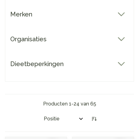
Merken
filter
Organisaties
filter
Dieetbeperkingen
filter
Producten
1
-
24
van
65
Sorteer op: