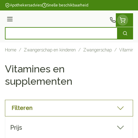
Ga naar de inhoud
Apothekersadvies
Snelle beschikbaarheid
Menu
Zoek
Product, merk, categorie...
Home
/
Zwangerschap en kinderen
/
Zwangerschap
/
Vitamine
Vitamines en
supplementen
Filteren
Doorgaan naar productlijst
Prijs
filter