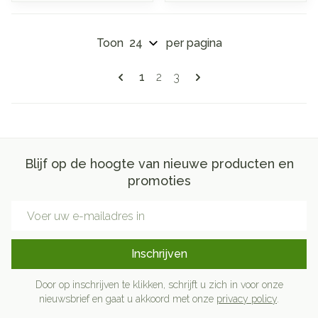
Toon
per pagina
Pagina's
U lees momenteel pagina
Pagina
Pagina
1
2
3
Blijf op de hoogte van nieuwe producten en
promoties
E-mail adres
Inschrijven
Door op inschrijven te klikken, schrijft u zich in voor onze
nieuwsbrief en gaat u akkoord met onze
privacy policy
.