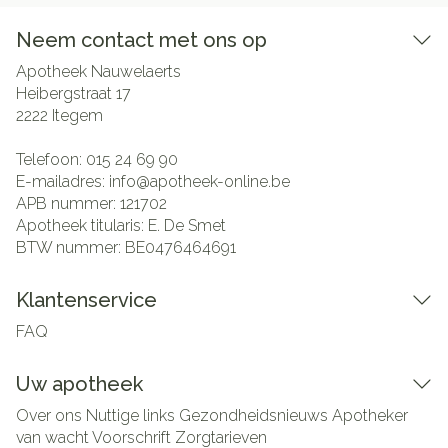
Neem contact met ons op
Apotheek Nauwelaerts
Heibergstraat 17
2222
Itegem
Telefoon:
015 24 69 90
E-mailadres:
info@
apotheek-online.be
APB nummer:
121702
Apotheek titularis:
E. De Smet
BTW nummer:
BE0476464691
Klantenservice
FAQ
Uw apotheek
Over ons
Nuttige links
Gezondheidsnieuws
Apotheker
van wacht
Voorschrift
Zorgtarieven