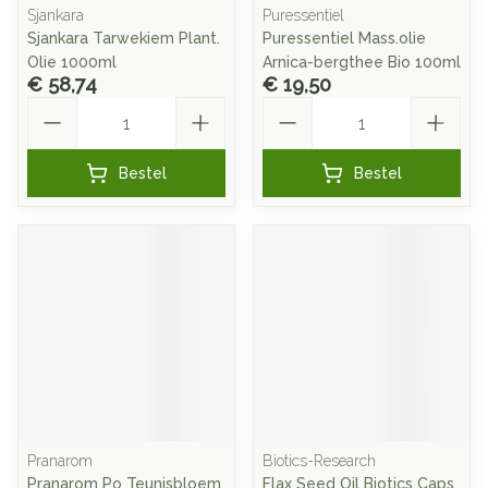
Sjankara
Puressentiel
Sjankara Tarwekiem Plant.
Puressentiel Mass.olie
Olie 1000ml
Arnica-bergthee Bio 100ml
€ 58,74
€ 19,50
Aantal
Aantal
Bestel
Bestel
Pranarom
Biotics-Research
Pranarom Po Teunisbloem
Flax Seed Oil Biotics Caps