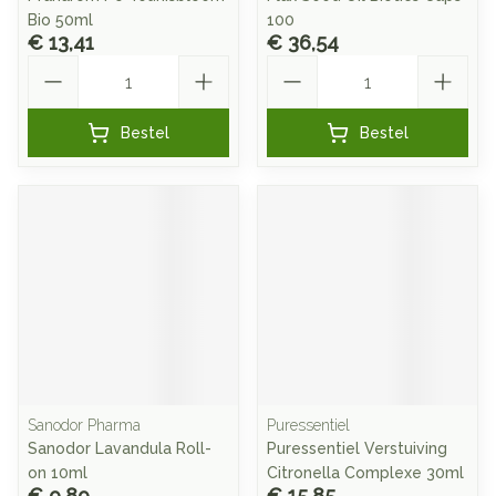
Bio 50ml
100
€ 13,41
€ 36,54
Aantal
Aantal
Bestel
Bestel
Sanodor Pharma
Puressentiel
Sanodor Lavandula Roll-
Puressentiel Verstuiving
on 10ml
Citronella Complexe 30ml
€ 9,89
€ 15,85