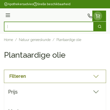
Ga naar de inhoud
Apothekersadvies
Snelle beschikbaarheid
Menu
Zoek
Product, merk, categorie...
Home
/
Natuur geneeskunde
/
Plantaardige olie
Plantaardige olie
Filteren
Doorgaan naar productlijst
Prijs
filter