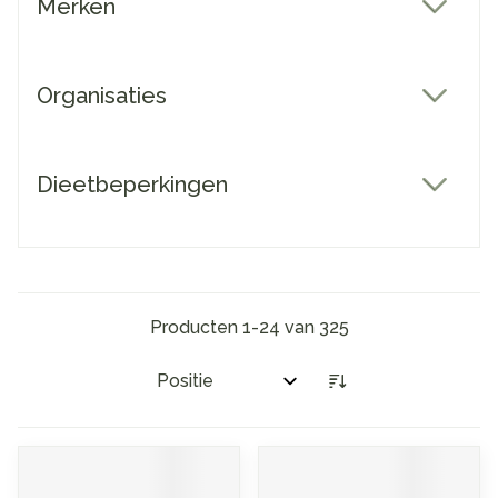
Merken
filter
Organisaties
filter
Dieetbeperkingen
filter
Producten
1
-
24
van
325
Sorteer op: