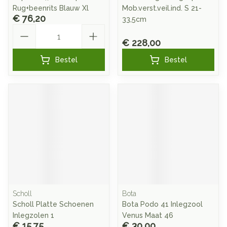
Rug+beenrits Blauw Xl
Mob.verst.veil.ind. S 21-
€ 76,20
33,5cm
Aantal
€ 228,00
Bestel
Bestel
Scholl
Bota
Scholl Platte Schoenen
Bota Podo 41 Inlegzool
Inlegzolen 1
Venus Maat 46
€ 15,75
€ 30,00