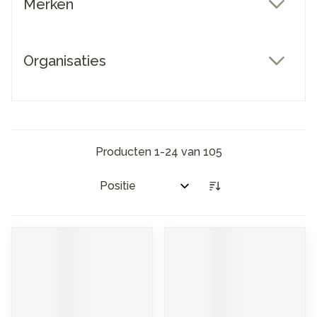
Merken
filter
Organisaties
filter
Producten
1
-
24
van
105
Sorteer op: