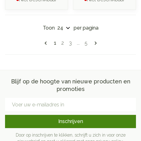
Toon
per pagina
Pagina's
U lees momenteel pagina
Pagina
Pagina
Pagina
1
2
3
...
5
Blijf op de hoogte van nieuwe producten en
promoties
E-mail adres
Inschrijven
Door op inschrijven te klikken, schrijft u zich in voor onze