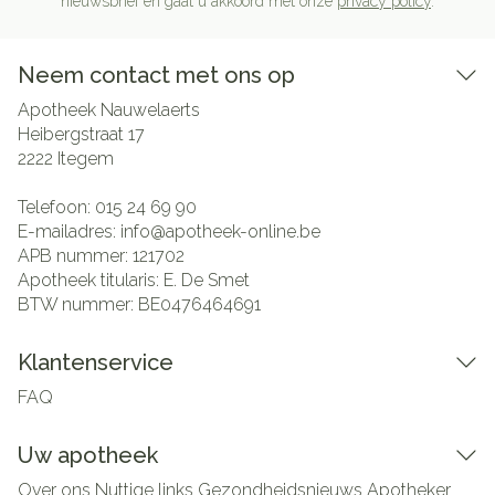
nieuwsbrief en gaat u akkoord met onze
privacy policy
.
Neem contact met ons op
Apotheek Nauwelaerts
Heibergstraat 17
2222
Itegem
Telefoon:
015 24 69 90
E-mailadres:
info@
apotheek-online.be
APB nummer:
121702
Apotheek titularis:
E. De Smet
BTW nummer:
BE0476464691
Klantenservice
FAQ
Uw apotheek
Over ons
Nuttige links
Gezondheidsnieuws
Apotheker