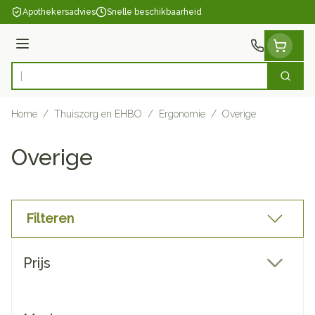
Ga naar de inhoud
Apothekersadvies
Snelle beschikbaarheid
Menu
Zoek
Product, merk, categorie...
Home
/
Thuiszorg en EHBO
/
Ergonomie
/
Overige
Overige
Filteren
Doorgaan naar productlijst
Prijs
filter