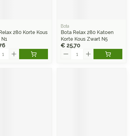
Doffe huid
 penselen en
Arm
r
svoorwerpen
Toon meer
Elleboog
Haar
 - oogpotlood
Enkel en voet
Bota
Zelfbruiner
en - decubitis
Relax 280 Korte Kous
Bota Relax 280 Katoen
Toon meer
 N1
Korte Kous Zwart N5
er
aduw
76
€ 25,70
er
l
Aantal
Scheren
ys en -druppels
CBD