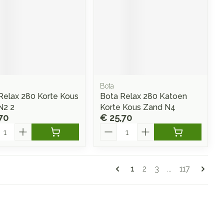
Bota
Relax 280 Korte Kous
Bota Relax 280 Katoen
N2 2
Korte Kous Zand N4
70
€ 25,70
l
Aantal
Pagina's
U lees momenteel pagin
Pagina
Pagina
Pagina
1
2
3
...
117