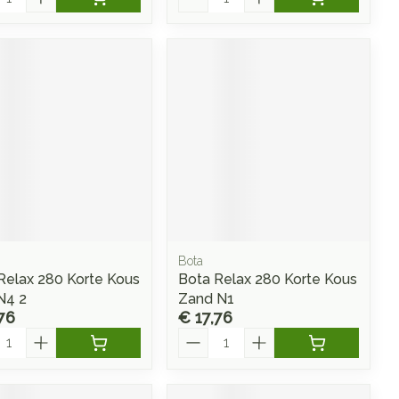
Bota
Relax 280 Korte Kous
Bota Relax 280 Korte Kous
N4 2
Zand N1
76
€ 17,76
l
Aantal