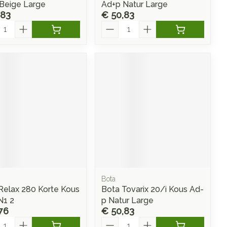
Beige Large
Ad+p Natur Large
,83
€ 50,83
l
Aantal
Bota
Relax 280 Korte Kous
Bota Tovarix 20/i Kous Ad-
N1 2
p Natur Large
76
€ 50,83
l
Aantal