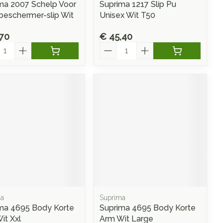
ma 2007 Schelp Voor
Suprima 1217 Slip Pu
eschermer-slip Wit
Unisex Wit T50
,70
€ 45,40
l
Aantal
ma
Suprima
ma 4695 Body Korte
Suprima 4695 Body Korte
it Xxl
Arm Wit Large