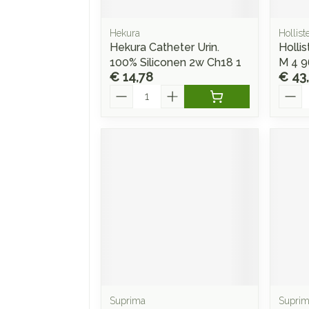
Hekura
Hollist
Hekura Catheter Urin.
Holli
100% Siliconen 2w Ch18 1
M 4 9
€ 14,78
€ 43
Aantal
Aanta
Suprima
Supri