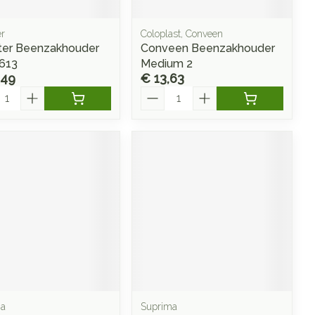
er
Coloplast, Conveen
ster Beenzakhouder
Conveen Beenzakhouder
613
Medium 2
,49
€ 13,63
l
Aantal
ma
Suprima