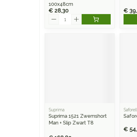
100x48cm
€ 28,30
€ 39
Aantal
Suprima
Saforel
Suprima 1521 Zwemshort
Safore
Man + Slip Zwart T8
€ 54