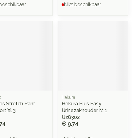
 beschikbaar
Niet beschikbaar
s
Hekura
ds Stretch Pant
Hekura Plus Easy
rt Xl 3
Urinezakhouder M 1
Uz8302
74
€ 9,74