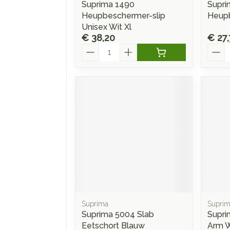
Suprima 1490
Supri
Heupbeschermer-slip
Heupb
Unisex Wit Xl
€ 38,20
€ 27
Aantal
Aanta
Suprima
Supri
Suprima 5004 Slab
Supri
Eetschort Blauw
Arm W