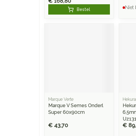
€ 168,80
Niet
Bestel
Marque Verte
Hekura
Marque V Semes Onderl
Hekur
Super 60x90cm
6,5mm
Uz13
€ 43,70
€ 89