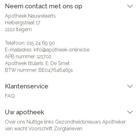
Neem contact met ons op
Apotheek Nauwelaerts
Heibergstraat 17
2222
Itegem
Telefoon:
015 24 69 90
E-mailadres:
info@
apotheek-online.be
APB nummer:
121702
Apotheek titularis:
E. De Smet
BTW nummer:
BE0476464691
Klantenservice
FAQ
Uw apotheek
Over ons
Nuttige links
Gezondheidsnieuws
Apotheker
van wacht
Voorschrift
Zorgtarieven