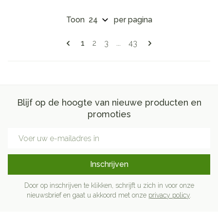
Toon
per pagina
Pagina's
U lees momenteel pagina
Pagina
Pagina
Pagina
1
2
3
...
43
Blijf op de hoogte van nieuwe producten en
promoties
E-mail adres
Inschrijven
Door op inschrijven te klikken, schrijft u zich in voor onze
nieuwsbrief en gaat u akkoord met onze
privacy policy
.