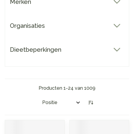
Merken
filter
Organisaties
filter
Dieetbeperkingen
filter
Producten
1
-
24
van
1009
Sorteer op: