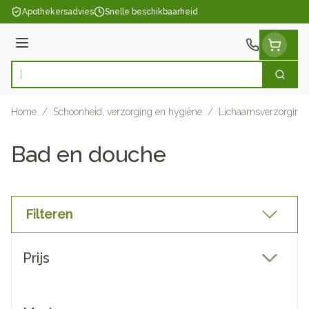
Ga naar de inhoud
Apothekersadvies
Snelle beschikbaarheid
Menu
Zoek
Product, merk, categorie...
Home
/
Schoonheid, verzorging en hygiëne
/
Lichaamsverzorging
Bad en douche
Filteren
Doorgaan naar productlijst
Prijs
filter