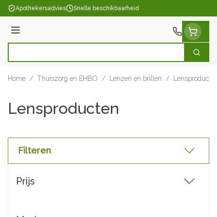
Ga naar de inhoud
Apothekersadvies
Snelle beschikbaarheid
Menu
Zoek
Product, merk, categorie...
Home
/
Thuiszorg en EHBO
/
Lenzen en brillen
/
Lensproducte
Lensproducten
Filteren
Doorgaan naar productlijst
Prijs
filter