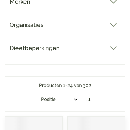
Merken
filter
Organisaties
filter
Dieetbeperkingen
filter
Producten
1
-
24
van
302
Sorteer op: