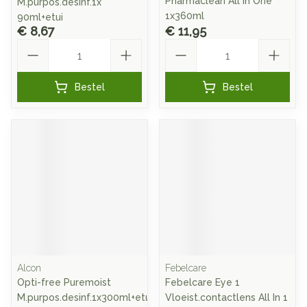
Pharmaclean All In One
M.purpos.desinf.1x
1x360ml
90ml+etui
€ 8,67
€ 11,95
Aantal
Aantal
Bestel
Bestel
Alcon
Febelcare
Opti-free Puremoist
Febelcare Eye 1
M.purpos.desinf.1x300ml+etui
Vloeist.contactlens All In 1