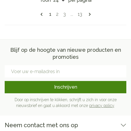
Toon
per pagina
Pagina's
U lees momenteel pagina
Pagina
Pagina
Pagina
1
2
3
...
13
Blijf op de hoogte van nieuwe producten en
promoties
E-mail adres
Inschrijven
Door op inschrijven te klikken, schrijft u zich in voor onze
nieuwsbrief en gaat u akkoord met onze
privacy policy
.
Neem contact met ons op