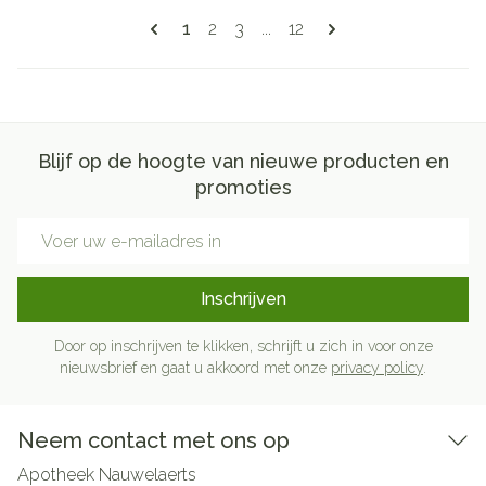
Pagina's
U lees momenteel pagina
Pagina
Pagina
Pagina
1
2
3
...
12
Blijf op de hoogte van nieuwe producten en
promoties
E-mail adres
Inschrijven
Door op inschrijven te klikken, schrijft u zich in voor onze
nieuwsbrief en gaat u akkoord met onze
privacy policy
.
Neem contact met ons op
Apotheek Nauwelaerts