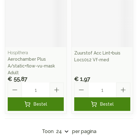
Hospithera
Zuurstof Acc Lint+buis
Aerochamber Plus
Loc1012 Vf-med
A/static+flow-vu-mask
Adult
€ 55,87
€ 1,97
Aantal
Aantal
Bestel
Bestel
Toon
per pagina