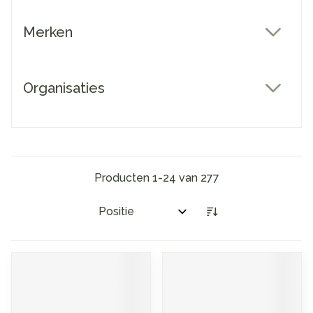
Merken
filter
Organisaties
filter
Producten
1
-
24
van
277
Sorteer op: