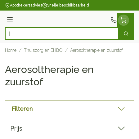
Ga naar de inhoud
Apothekersadvies
Snelle beschikbaarheid
Menu
Zoek
Product, merk, categorie...
Home
/
Thuiszorg en EHBO
/
Aerosoltherapie en zuurstof
Aerosoltherapie en
zuurstof
Filteren
Doorgaan naar productlijst
Prijs
filter