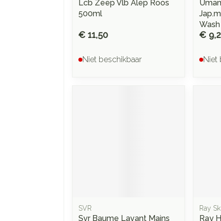
Lcb Zeep Vlb Alep Roos
Umami
500ml
Jap.
Wash
€ 11,50
€ 9,
Niet beschikbaar
Niet
SVR
Ray Sk
Svr Baume Lavant Mains
Ray H