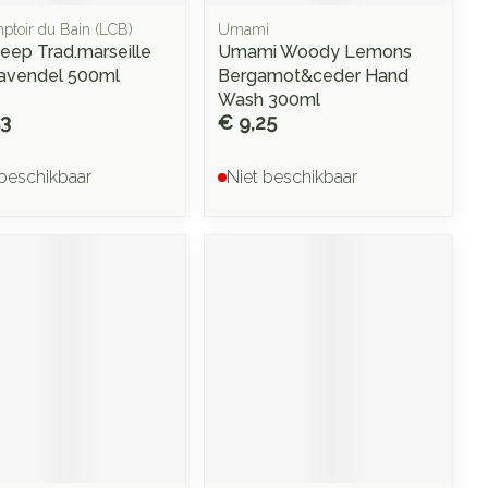
ptoir du Bain (LCB)
Umami
eep Trad.marseille
Umami Woody Lemons
-lavendel 500ml
Bergamot&ceder Hand
Wash 300ml
53
€ 9,25
 beschikbaar
Niet beschikbaar