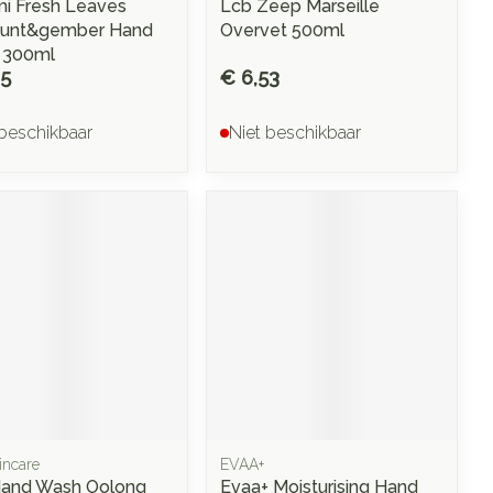
 Fresh Leaves
Lcb Zeep Marseille
munt&gember Hand
Overvet 500ml
 300ml
25
€ 6,53
 beschikbaar
Niet beschikbaar
incare
EVAA+
and Wash Oolong
Evaa+ Moisturising Hand