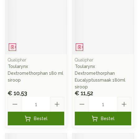
Geneesmiddel
Geneesmiddel
Qualiphar
Qualiphar
Toularynx
Toularynx
Dextromethorphan 180 ml
Dextromethorphan
siroop
Eucalyptussmaak 180ml
siroop
€ 10,53
€ 11,52
Aantal
Aantal
Bestel
Bestel