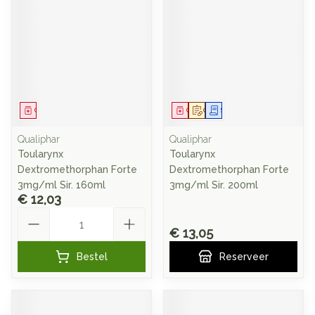
Geneesmiddel
Geneesmiddel
Op voorschrift
Schriftelijke aanvraag
Qualiphar
Qualiphar
Toularynx
Toularynx
Dextromethorphan Forte
Dextromethorphan Forte
3mg/ml Sir. 160ml
3mg/ml Sir. 200ml
€ 12,03
Aantal
€ 13,05
Bestel
Reserveer