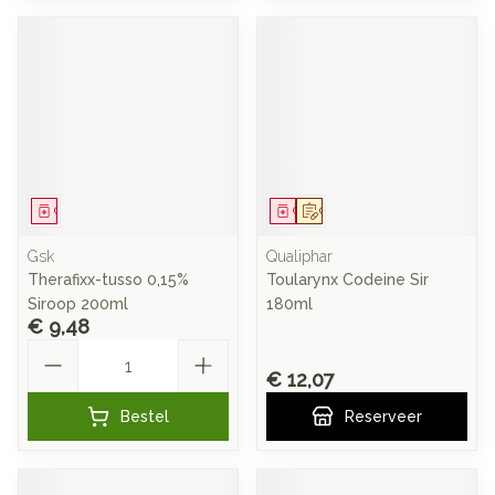
Geneesmiddel
Geneesmiddel
Op voorschrift
Gsk
Qualiphar
Therafixx-tusso 0,15%
Toularynx Codeine Sir
Siroop 200ml
180ml
€ 9,48
Aantal
€ 12,07
Bestel
Reserveer