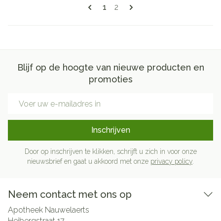
Pagina's
U lees momenteel pagina
Pagina
1
2
Blijf op de hoogte van nieuwe producten en
promoties
E-mail adres
Inschrijven
Door op inschrijven te klikken, schrijft u zich in voor onze
nieuwsbrief en gaat u akkoord met onze
privacy policy
.
Neem contact met ons op
Apotheek Nauwelaerts
Heibergstraat 17