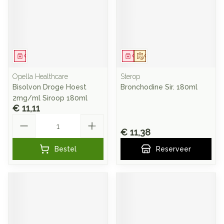
Geneesmiddel
Geneesmiddel
Op voorschrift
Opella Healthcare
Sterop
Bisolvon Droge Hoest
Bronchodine Sir. 180ml
2mg/ml Siroop 180ml
€ 11,11
Aantal
€ 11,38
Bestel
Reserveer