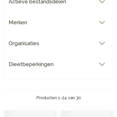
Actieve bestandsdelen
filter
Merken
filter
Organisaties
filter
Dieetbeperkingen
filter
Producten
1
-
24
van
30