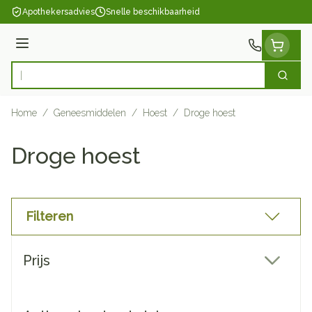
Ga naar de inhoud
Apothekersadvies
Snelle beschikbaarheid
Menu
Zoek
Product, merk, categorie...
Home
/
Geneesmiddelen
/
Hoest
/
Droge hoest
Droge hoest
Filteren
Doorgaan naar productlijst
Prijs
filter