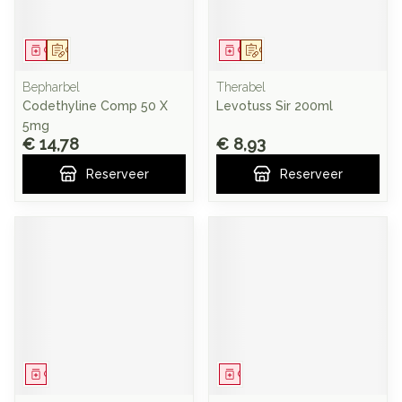
Geneesmiddel
Op voorschrift
Geneesmiddel
Op voorschrift
Bepharbel
Therabel
Codethyline Comp 50 X
Levotuss Sir 200ml
5mg
€ 14,78
€ 8,93
Reserveer
Reserveer
Geneesmiddel
Geneesmiddel