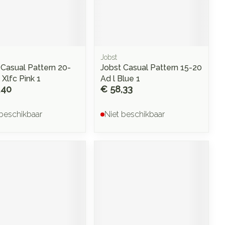
Doffe huid
 penselen en
Arm
r
svoorwerpen
Toon meer
Elleboog
Haar
 - oogpotlood
Enkel en voet
Zelfbruiner
en - decubitis
Jobst
Toon meer
er
 Casual Pattern 20-
Jobst Casual Pattern 15-20
aduw
Xlfc Pink 1
Ad l Blue 1
er
,40
€ 58,33
Scheren
ys en -druppels
 beschikbaar
Niet beschikbaar
CBD