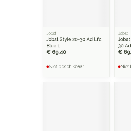
Make-up
Nagels
 inhalatie
Badkame
gebruik
ure
Nagellak
Oor
Bed
Eyeliner
Anti tumor middelen
el
Kalk- en schimmelnagels
Doorligg
Mascara
Jobst
Jobst
Nagelbijten
Toon me
Jobst Style 20-30 Ad Lfc
Jobst
Oogsch
Neus
Nagelversterkend
Blue 1
30 Ad 
Toon me
€ 69,40
€ 69
nborstels
Tabletten
Toon meer
Neusspra
Niet beschikbaar
Niet
Snurken
Supplementen