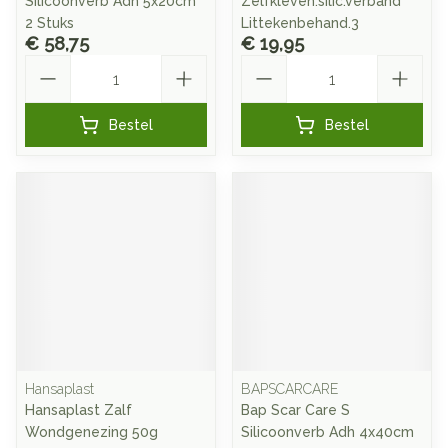
Silicoonverb Adh 5x20cm
Zelfkleven.silic.verband
2 Stuks
Littekenbehand.3
€ 58,75
€ 19,95
Aantal
Aantal
Bestel
Bestel
Hansaplast
BAPSCARCARE
Hansaplast Zalf
Bap Scar Care S
Wondgenezing 50g
Silicoonverb Adh 4x40cm