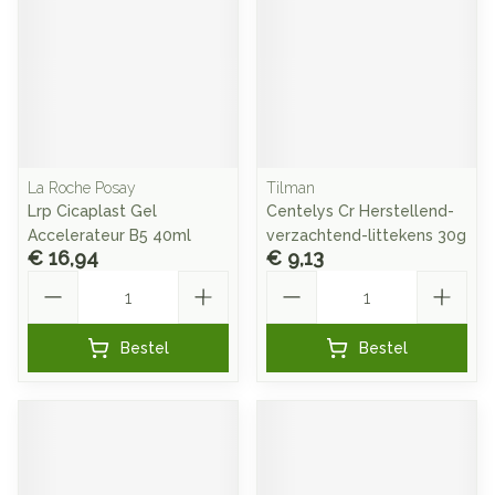
La Roche Posay
Tilman
Lrp Cicaplast Gel
Centelys Cr Herstellend-
Accelerateur B5 40ml
verzachtend-littekens 30g
€ 16,94
€ 9,13
Aantal
Aantal
Bestel
Bestel