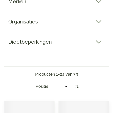
Merken
filter
Organisaties
filter
Dieetbeperkingen
filter
Producten
1
-
24
van
79
Sorteer op: