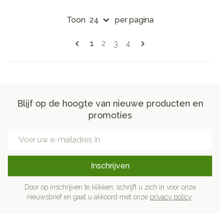
Toon
per pagina
Pagina's
U lees momenteel pagina
Pagina
Pagina
Pagina
1
2
3
4
Blijf op de hoogte van nieuwe producten en
promoties
E-mail adres
Inschrijven
Door op inschrijven te klikken, schrijft u zich in voor onze
nieuwsbrief en gaat u akkoord met onze
privacy policy
.