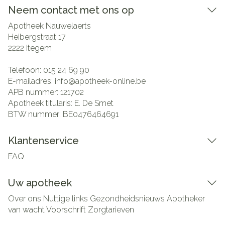
Neem contact met ons op
Apotheek Nauwelaerts
Heibergstraat 17
2222
Itegem
Telefoon:
015 24 69 90
E-mailadres:
info@
apotheek-online.be
APB nummer:
121702
Apotheek titularis:
E. De Smet
BTW nummer:
BE0476464691
Klantenservice
FAQ
Uw apotheek
Over ons
Nuttige links
Gezondheidsnieuws
Apotheker
van wacht
Voorschrift
Zorgtarieven