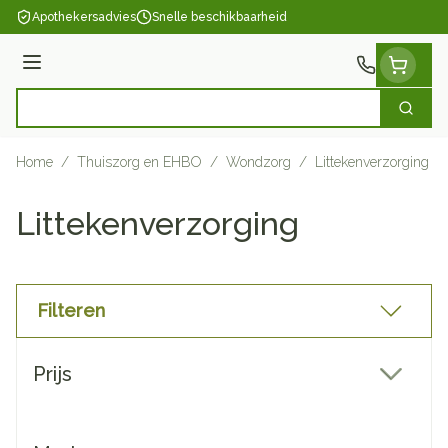
Ga naar de inhoud
Apothekersadvies
Snelle beschikbaarheid
Menu
Zoek
Product, merk, categorie...
Home
/
Thuiszorg en EHBO
/
Wondzorg
/
Littekenverzorging
Littekenverzorging
Filteren
Doorgaan naar productlijst
Prijs
filter