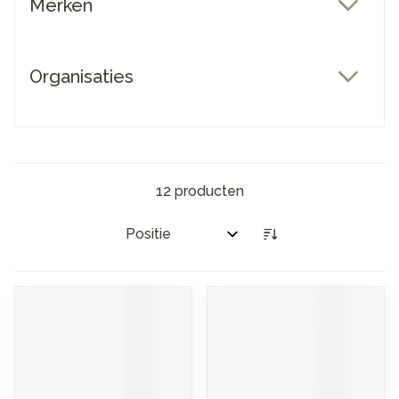
Merken
filter
Organisaties
filter
12
producten
Sorteer op: