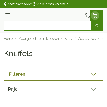
Ga naar de inhoud
Apothekersadvies
Snelle beschikbaarheid
Menu
Zoek
Product, merk, categorie...
Home
/
Zwangerschap en kinderen
/
Baby
/
Accessoires
/
Knu
Knuffels
Filteren
Doorgaan naar productlijst
Prijs
filter