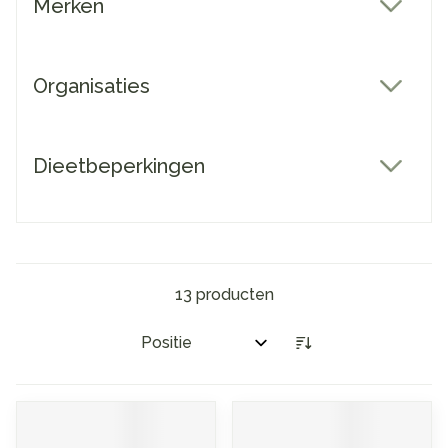
Merken
filter
Organisaties
filter
Dieetbeperkingen
filter
13
producten
Sorteer op: