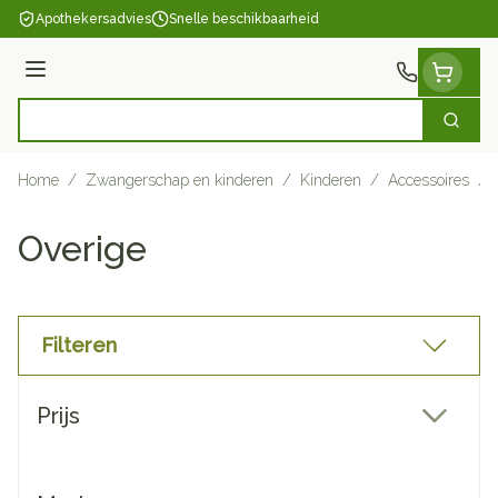
Ga naar de inhoud
Apothekersadvies
Snelle beschikbaarheid
Menu
Zoek
Product, merk, categorie...
Home
/
Zwangerschap en kinderen
/
Kinderen
/
Accessoires
/
Overige
Filteren
Doorgaan naar productlijst
Prijs
filter