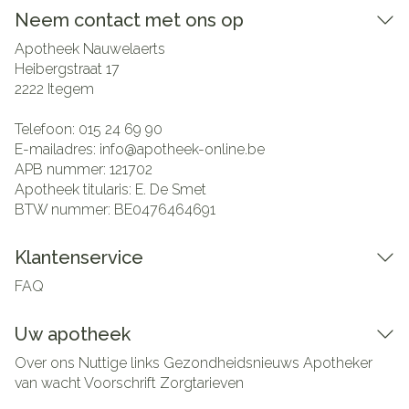
Neem contact met ons op
Apotheek Nauwelaerts
Heibergstraat 17
2222
Itegem
Telefoon:
015 24 69 90
E-mailadres:
info@
apotheek-online.be
APB nummer:
121702
Apotheek titularis:
E. De Smet
BTW nummer:
BE0476464691
Klantenservice
FAQ
Uw apotheek
Over ons
Nuttige links
Gezondheidsnieuws
Apotheker
van wacht
Voorschrift
Zorgtarieven