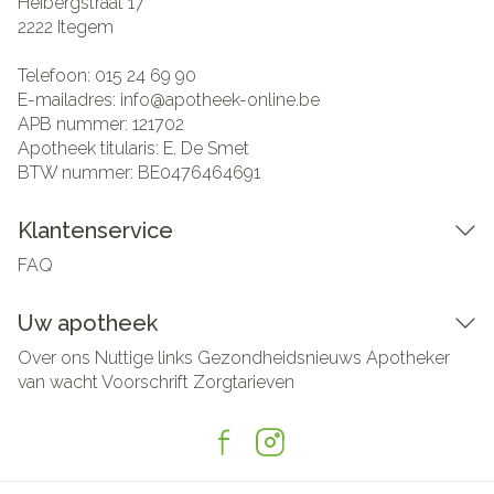
Heibergstraat 17
2222
Itegem
Telefoon:
015 24 69 90
E-mailadres:
info@
apotheek-online.be
APB nummer:
121702
Apotheek titularis:
E. De Smet
BTW nummer:
BE0476464691
Klantenservice
FAQ
Uw apotheek
Over ons
Nuttige links
Gezondheidsnieuws
Apotheker
van wacht
Voorschrift
Zorgtarieven