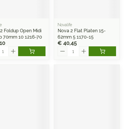
Doffe huid
 penselen en
Arm
r
svoorwerpen
Toon meer
Elleboog
Haar
 - oogpotlood
Enkel en voet
e
Novalife
Zelfbruiner
en - decubitis
2 Foldup Open Midi
Nova 2 Flat Platen 15-
Toon meer
p 70mm 10 1216-70
62mm 5 1170-15
er
aduw
10
€ 40,45
er
l
Aantal
Scheren
ys en -druppels
CBD