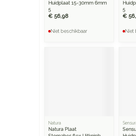
Huidplaat 15-30mm 6mm
Huid
5
5
€ 56,98
€ 56
Niet beschikbaar
Niet
Natura
Sensur
Natura Plaat
Sensu
Stomahes.flex Uitknipb.
Huid