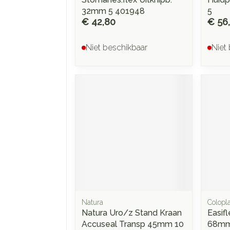
32mm 5 401948
5
€ 42,80
€ 56
Niet beschikbaar
Niet
Natura
Colopla
Natura Uro/z Stand Kraan
Easifl
Accuseal Transp 45mm 10
68mm