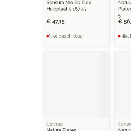
Sensura Mio Bb Flex
Natur
Huidplaat 5 18705
Plate
5
€ 47,15
€ 56
Niet beschikbaar
Niet
Convatec
Convat
Natura Platen
Natur