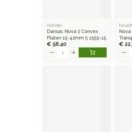
Make-up
Nagels
 inhalatie
Badkame
gebruik
ure
Nagellak
Oor
Bed
Eyeliner
Anti tumor middelen
el
Kalk- en schimmelnagels
Hollister
Novalif
Doorligg
Mascara
Dansac Nova 2 Convex
Nova 
Nagelbijten
Platen 15-42mm 5 1555-15
Trans
Toon me
Oogsch
Neus
€ 58,40
€ 22,
Nagelversterkend
Toon me
Aantal
Aanta
nborstels
Tabletten
Toon meer
Neusspra
Snurken
Supplementen