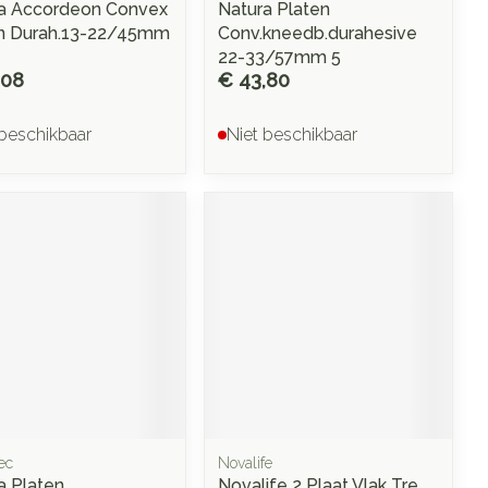
a Accordeon Convex
Natura Platen
n Durah.13-22/45mm
Conv.kneedb.durahesive
22-33/57mm 5
,08
€ 43,80
 beschikbaar
Niet beschikbaar
ec
Novalife
a Platen
Novalife 2 Plaat Vlak Tre