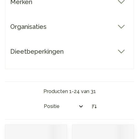
Merken
filter
Organisaties
filter
Dieetbeperkingen
filter
Producten
1
-
24
van
31
Sorteer op: