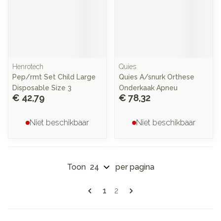
Henrotech
Quies
Pep/rmt Set Child Large
Quies A/snurk Orthese
Disposable Size 3
Onderkaak Apneu
€ 42,79
€ 78,32
Niet beschikbaar
Niet beschikbaar
Toon
per pagina
Pagina's
U lees momenteel pagina
Pagina
1
2