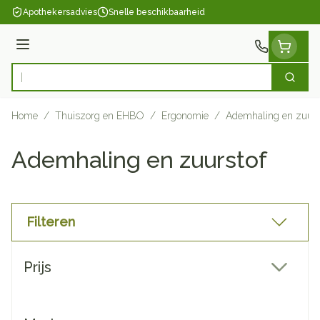
Ga naar de inhoud
Apothekersadvies
Snelle beschikbaarheid
Menu
Zoek
Product, merk, categorie...
Home
/
Thuiszorg en EHBO
/
Ergonomie
/
Ademhaling en zuurs
Ademhaling en zuurstof
Filteren
Doorgaan naar productlijst
Prijs
filter