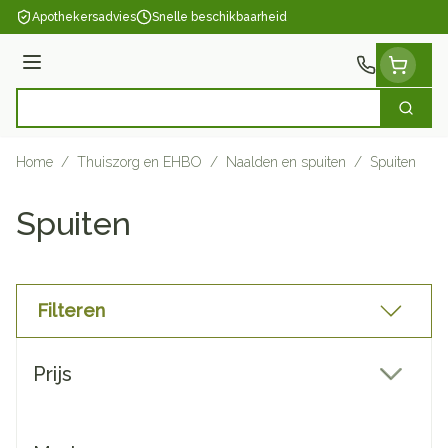
Ga naar de inhoud
Apothekersadvies
Snelle beschikbaarheid
Menu
Zoek
Product, merk, categorie...
Home
/
Thuiszorg en EHBO
/
Naalden en spuiten
/
Spuiten
Spuiten
Filteren
Doorgaan naar productlijst
Prijs
filter