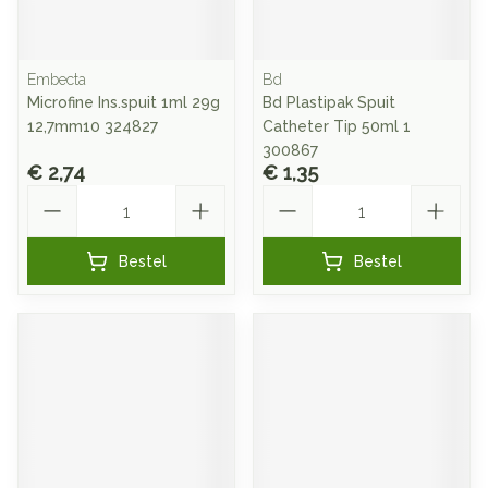
Embecta
Bd
Microfine Ins.spuit 1ml 29g
Bd Plastipak Spuit
12,7mm10 324827
Catheter Tip 50ml 1
300867
€ 2,74
€ 1,35
Aantal
Aantal
Bestel
Bestel