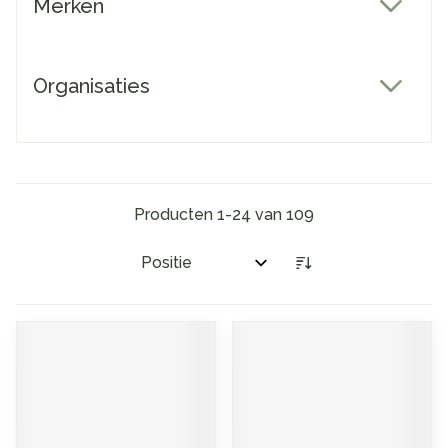
Merken
filter
Organisaties
filter
Producten
1
-
24
van
109
Sorteer op: