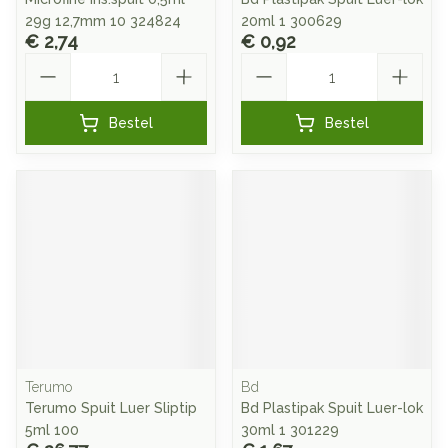
29g 12,7mm 10 324824
20ml 1 300629
€ 2,74
€ 0,92
Aantal
Aantal
Bestel
Bestel
Terumo
Bd
Terumo Spuit Luer Sliptip
Bd Plastipak Spuit Luer-lok
5ml 100
30ml 1 301229