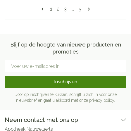
Pagina's
U lees momenteel pagina
Pagina
Pagina
Pagina
1
2
3
...
5
Blijf op de hoogte van nieuwe producten en
promoties
E-mail adres
Inschrijven
Door op inschrijven te klikken, schrijft u zich in voor onze
nieuwsbrief en gaat u akkoord met onze
privacy policy
.
Neem contact met ons op
Apotheek Nauwelaerts