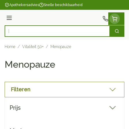
Ga naar de inhoud
Apothekersadvies
Snelle beschikbaarheid
Menu
Zoek
Product, merk, categorie...
Home
/
Vitaliteit 50+
/
Menopauze
Menopauze
Filteren
Doorgaan naar productlijst
Prijs
filter