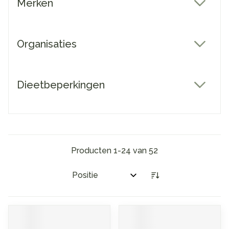
Merken
filter
Organisaties
filter
Dieetbeperkingen
filter
Producten
1
-
24
van
52
Sorteer op: