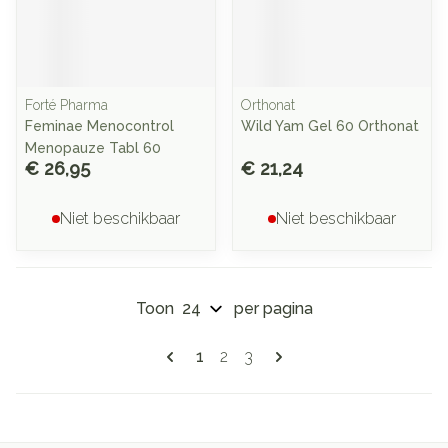
Forté Pharma
Orthonat
Feminae Menocontrol
Wild Yam Gel 60 Orthonat
Menopauze Tabl 60
€ 26,95
€ 21,24
Niet beschikbaar
Niet beschikbaar
Toon
per pagina
Pagina's
U lees momenteel pagina
Pagina
Pagina
1
2
3