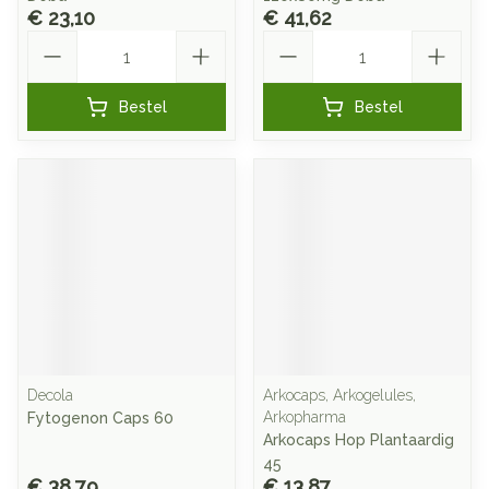
€ 23,10
€ 41,62
Aantal
Aantal
Bestel
Bestel
Decola
Arkocaps, Arkogelules,
Arkopharma
Fytogenon Caps 60
Arkocaps Hop Plantaardig
45
€ 38,79
€ 13,87