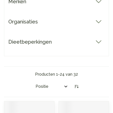
Merken
filter
Organisaties
filter
Dieetbeperkingen
filter
Producten
1
-
24
van
32
Sorteer op: