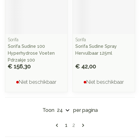
Sorifa
Sorifa
Sorifa Sudine 100
Sorifa Sudine Spray
Hyperhydrose Voeten
Hervulbaar 125ml
Pdrzakje 100
€ 156,30
€ 42,00
Niet beschikbaar
Niet beschikbaar
Toon
per pagina
Pagina's
U lees momenteel pagina
Pagina
1
2