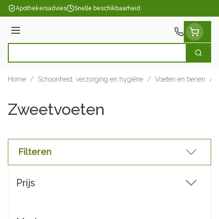
Ga naar de inhoud
Apothekersadvies
Snelle beschikbaarheid
Menu
Zoek
Product, merk, categorie...
Home
/
Schoonheid, verzorging en hygiëne
/
Voeten en benen
/
Zweetvoeten
Filteren
Doorgaan naar productlijst
Prijs
filter