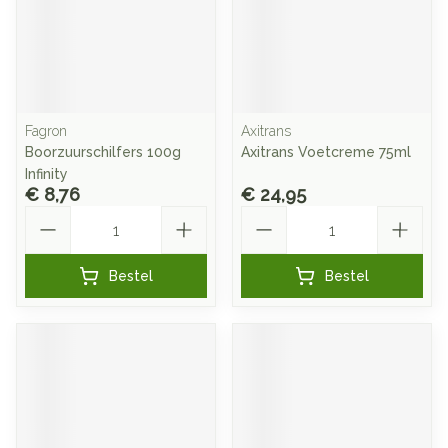
Fagron
Axitrans
Boorzuurschilfers 100g
Axitrans Voetcreme 75ml
Infinity
€ 8,76
€ 24,95
Aantal
Aantal
Bestel
Bestel