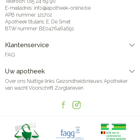
Telefoon:
015 24 69 90
E-mailadres:
info@
apotheek-online.be
APB nummer:
121702
Apotheek titularis:
E. De Smet
BTW nummer:
BE0476464691
Klantenservice
FAQ
Uw apotheek
Over ons
Nuttige links
Gezondheidsnieuws
Apotheker
van wacht
Voorschrift
Zorgtarieven