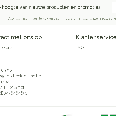
E-
de hoogte van nieuwe producten en promoties
Door op inschrijven te klikken, schrijft u zich in voor onze nieuwsb
act met ons op
Klantenservic
laerts
FAQ
 69 90
fo@
apotheek-online.be
21702
is:
E. De Smet
BE0476464691