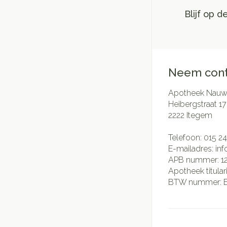
Blijf op 
Neem cont
Apotheek Nauwe
Heibergstraat 17
2222
Itegem
Telefoon:
015 24
E-mailadres:
in
APB nummer:
1
Apotheek titular
BTW nummer: