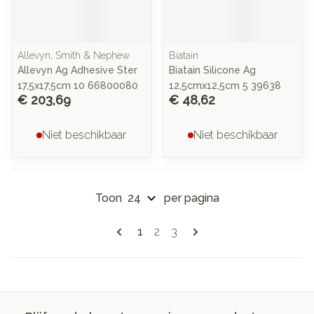
Allevyn, Smith & Nephew
Biatain
Allevyn Ag Adhesive Ster
Biatain Silicone Ag
17,5x17,5cm 10 66800080
12,5cmx12,5cm 5 39638
€ 203,69
€ 48,62
Niet beschikbaar
Niet beschikbaar
Toon
per pagina
Pagina's
U lees momenteel pagina
Pagina
Pagina
1
2
3