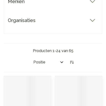
Merken
filter
Organisaties
filter
Producten
1
-
24
van
65
Sorteer op: