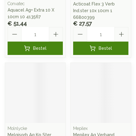
Convatec
Acticoat Flex 3 Verb
Aquacel Ag+ Extra 10 X
Ind.ster 10x 10cm 1
10cm 10 413567
66800399
€ 51,44
€ 27,57
Aantal
Aantal
Bestel
Bestel
Molnlycke
Mepilex
Melgisorb Ag Kp Ster
Mepilex Ag Verband