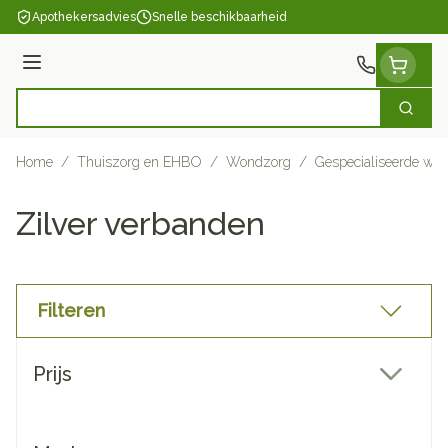
Ga naar de inhoud
Apothekersadvies
Snelle beschikbaarheid
Menu
Zoek
Product, merk, categorie...
Home
/
Thuiszorg en EHBO
/
Wondzorg
/
Gespecialiseerde wo
Zilver verbanden
Filteren
Doorgaan naar productlijst
Prijs
filter