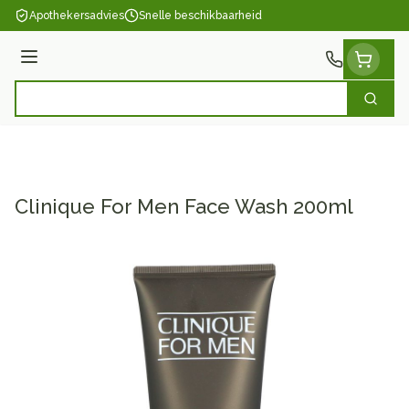
Ga naar de inhoud
Apothekersadvies
Snelle beschikbaarheid
Menu
Zoek
Product, merk, categorie...
Clinique For Men Face Wash 200ml