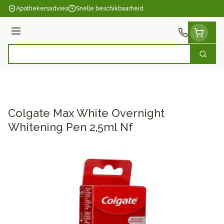
Ga naar de inhoud
Apothekersadvies
Snelle beschikbaarheid
Menu
Zoek
Product, merk, categorie...
Colgate Max White Overnight
Whitening Pen 2,5ml Nf