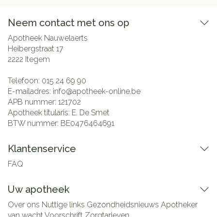
Neem contact met ons op
Apotheek Nauwelaerts
Heibergstraat 17
2222
Itegem
Telefoon:
015 24 69 90
E-mailadres:
info@
apotheek-online.be
APB nummer:
121702
Apotheek titularis:
E. De Smet
BTW nummer:
BE0476464691
Klantenservice
FAQ
Uw apotheek
Over ons
Nuttige links
Gezondheidsnieuws
Apotheker
van wacht
Voorschrift
Zorgtarieven