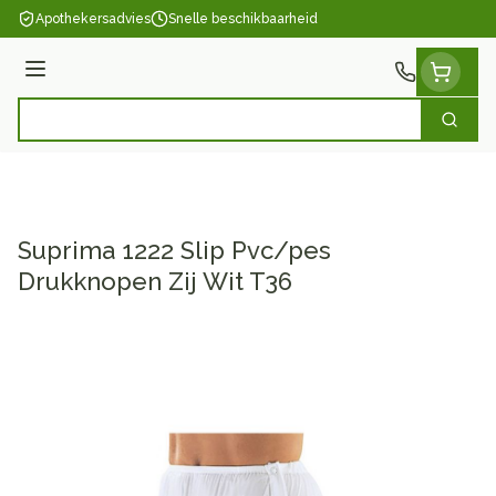
Ga naar de inhoud
Apothekersadvies
Snelle beschikbaarheid
Menu
Zoek
Product, merk, categorie...
Suprima 1222 Slip Pvc/pes
Drukknopen Zij Wit T36