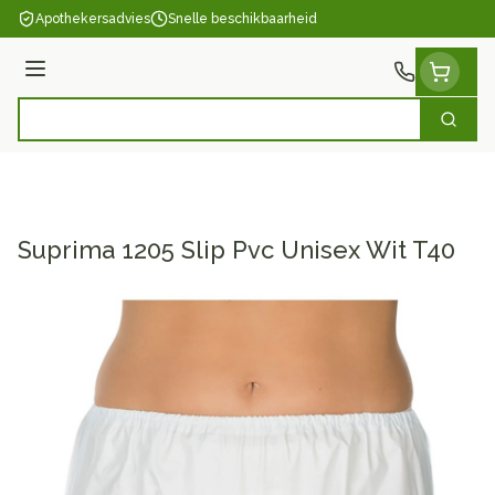
Ga naar de inhoud
Apothekersadvies
Snelle beschikbaarheid
Menu
Zoek
Product, merk, categorie...
Suprima 1205 Slip Pvc Unisex Wit T40