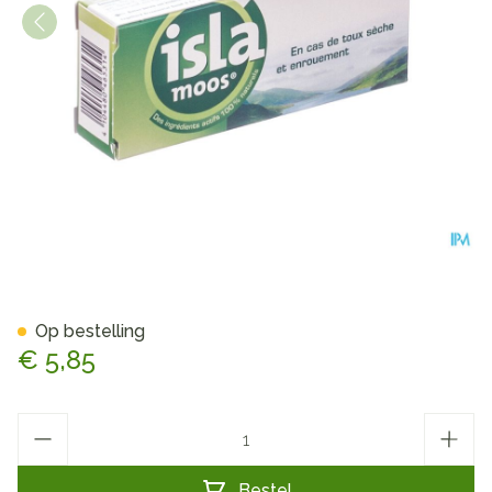
Kernpharm Isla Moos Past 3
Op bestelling
€ 5,85
Aantal
Bestel