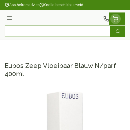
Ga naar de inhoud
Apothekersadvies
Snelle beschikbaarheid
Menu
Zoek
Product, merk, categorie...
Eubos Zeep Vloeibaar Blauw N/parf
400ml