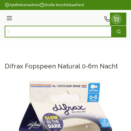
Ga naar de inhoud
Apothekersadvies
Snelle beschikbaarheid
Menu
Zoek
Product, merk, categorie...
Difrax Fopspeen Natural 0-6m Nacht