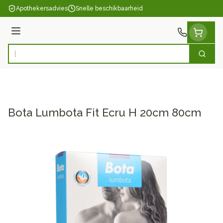
Ga naar de inhoud
Apothekersadvies
Snelle beschikbaarheid
Menu
Zoek
Product, merk, categorie...
Bota Lumbota Fit Ecru H 20cm 80cm