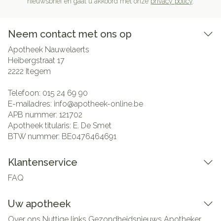
nieuwsbrief en gaat u akkoord met onze
privacy policy
.
Neem contact met ons op
Apotheek Nauwelaerts
Heibergstraat 17
2222
Itegem
Telefoon:
015 24 69 90
E-mailadres:
info@
apotheek-online.be
APB nummer:
121702
Apotheek titularis:
E. De Smet
BTW nummer:
BE0476464691
Klantenservice
FAQ
Uw apotheek
Over ons
Nuttige links
Gezondheidsnieuws
Apotheker