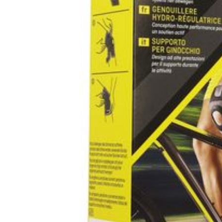
dan 60 g, werd de E
ontwikkeld voor sporti
De kniebeschermer gli
(knieholte). De flint
worden gedragen.
ONDERHOUD: Wasbaar
VOORZORGSMAATREGELEN
flebitis of oedeem (
vermijden dat de blo