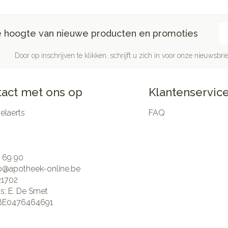
E-
de hoogte van nieuwe producten en promoties
Door op inschrijven te klikken, schrijft u zich in voor onze nieuwsb
act met ons op
Klantenservic
laerts
FAQ
 69 90
fo@
apotheek-online.be
21702
is:
E. De Smet
BE0476464691