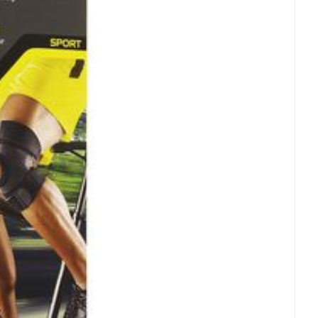
PITHELIUMFLEX® 01 kniebeschermer speciaal
eve activiteiten (in geval van pijn maar ook preventief).
jdt niet af en veroorzaakt geen last achteraan de knie
erdunne kniebeschermer kan onder alle soorten kledij
 in de wasmachine op 30°C.
: Niet gebruiken bij artritis, ernstige spataders,
lymfatisch/veneus) in de benen en/of de dijbenen om te
edcirculatie wordt belemmerd.