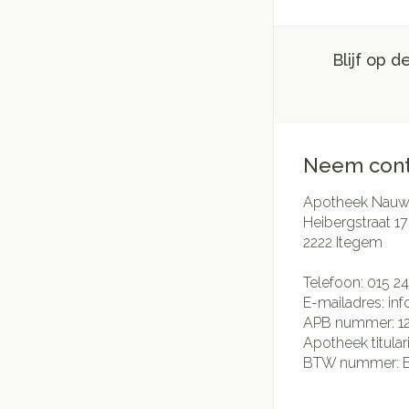
Blijf op 
Neem cont
Apotheek Nauwe
Heibergstraat 17
2222
Itegem
Telefoon:
015 24
E-mailadres:
in
APB nummer:
1
Apotheek titular
BTW nummer: