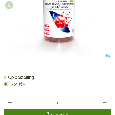
Arkogummies Klaproos Gum
Op bestelling
€ 22,65
Aantal
Bestel