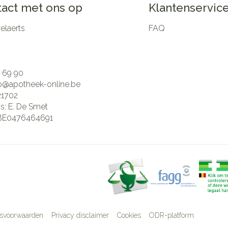
act met ons op
Klantenservic
laerts
FAQ
 69 90
fo@
apotheek-online.be
21702
is:
E. De Smet
BE0476464691
svoorwaarden
Privacy disclaimer
Cookies
ODR-platform