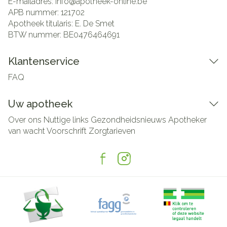
E-mailadres:
info@
apotheek-online.be
APB nummer:
121702
Apotheek titularis:
E. De Smet
BTW nummer:
BE0476464691
Klantenservice
FAQ
Uw apotheek
Over ons
Nuttige links
Gezondheidsnieuws
Apotheker
van wacht
Voorschrift
Zorgtarieven