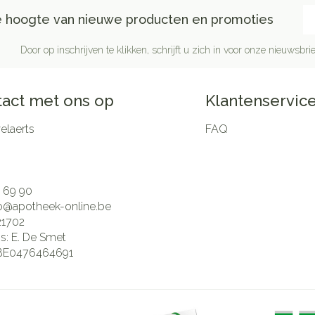
E-
de hoogte van nieuwe producten en promoties
Door op inschrijven te klikken, schrijft u zich in voor onze nieuwsb
act met ons op
Klantenservic
laerts
FAQ
 69 90
fo@
apotheek-online.be
21702
is:
E. De Smet
BE0476464691