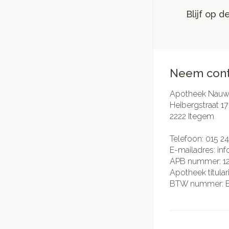
Blijf op 
Neem cont
Apotheek Nauwe
Heibergstraat 17
2222
Itegem
Telefoon:
015 24
E-mailadres:
in
APB nummer:
1
Apotheek titular
BTW nummer: