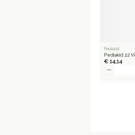
Pediakid
Pediakid 22 V
€ 14,14
Aantal