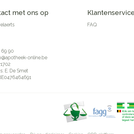
act met ons op
Klantenservic
laerts
FAQ
 69 90
fo@
apotheek-online.be
21702
is:
E. De Smet
BE0476464691