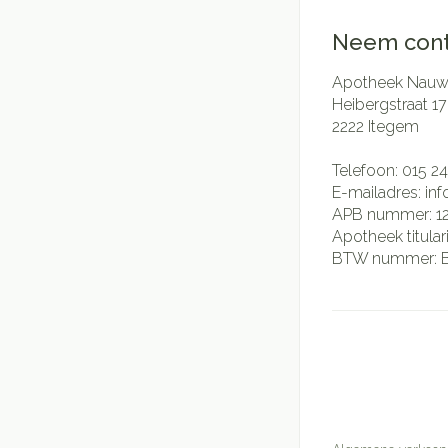
Neem cont
Apotheek Nauwe
Heibergstraat 17
2222
Itegem
Telefoon:
015 24
E-mailadres:
in
APB nummer:
1
Apotheek titular
BTW nummer: