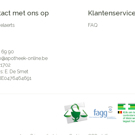
act met ons op
Klantenservic
laerts
FAQ
 69 90
fo@
apotheek-online.be
21702
is:
E. De Smet
BE0476464691