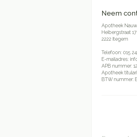
Neem cont
Apotheek Nauwe
Heibergstraat 17
2222
Itegem
Telefoon:
015 24
E-mailadres:
in
APB nummer:
1
Apotheek titular
BTW nummer: