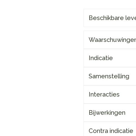
Make-up
Nagels
 inhalatie
Badkame
gebruik
ure
Nagellak
Beschikbare le
Oor
Bed
Eyeliner
Anti tumor middelen
el
Kalk- en schimmelnagels
Doorligg
Mascara
Nagelbijten
Waarschuwinge
Toon me
Oogsch
Neus
Nagelversterkend
Toon me
nborstels
Tabletten
Indicatie
Toon meer
Neusspra
Snurken
Samenstelling
Supplementen
Interacties
Bijwerkingen
Contra indicatie