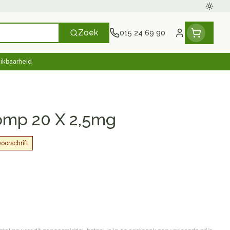
Oversc
Zoek
015 24 69 90
Klant menu
hikbaarheid
scherming
herapie en zuurstof
oeding
n, vitaminen en tonica
Seksualiteit en intieme
Naalden en spuiten
Mond en keel
en gewrichten
thee
Pillendozen
Plantaardige olie
Oren
hygiene
omp 20 X 2,5mg
toestellen
n
Spuiten
Zuigtabletten
Condooms en anticonceptie
accessoires
n
Oplossing voor injectie
Spray - oplossing
usen
n warmtetherapie
Batterijen
Homeopathie
Ogen
oorschrift
Intiem welzijn
nk
ieren
Naalden
Intieme verzorging
Anesthesie
iding zon
Naalden voor insulinepen -
enen
apie
Massage
Mond, muil of snavel
pennaalden
s
en stress
er
en en desinfecteren
Toon meer
Toon meer
ucosemeter
ls
Diagnostica
Vacht, huid of pluimen
s en naalden
asjes - antiviraal
en teken