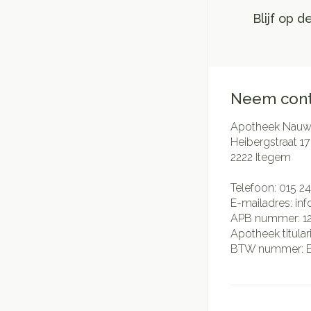
Blijf op 
Neem cont
Apotheek Nauwe
Heibergstraat 17
2222
Itegem
Telefoon:
015 24
E-mailadres:
in
APB nummer:
1
Apotheek titular
BTW nummer: