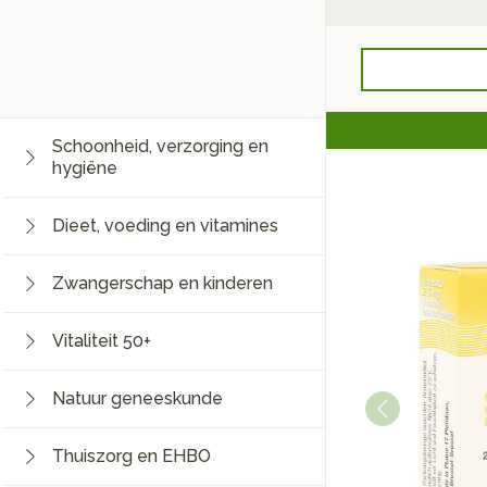
Ga naar de inhoud
Product, merk, c
Schoonheid, verzorging en
Bekijk alles van
Bekijk alles van 
Bekijk alles van
Bekijk alles van Vi
Bekijk alles van
Bekijk alles van
Bekijk alles van 
Bekijk alles van
hygiëne
Toon submenu voor Schoonheid, verzor
Haar en Hoofd
Afslanken
Zwangerschap
Aromatherapie
Lenzen en brille
Geheugen
Supplementen
Hart- en bloedv
Dieet, voeding en vitamines
Temest
Toon submenu voor Dieet, voeding en v
Kammen - ontwa
Maaltijdvervanger
Zwangerschapsli
Verstuiver
Lensproducten
Zwangerschap en kinderen
Beschadigd haar e
Eetlustremmer
Borstvoeding
Essentiële oliën
Brillen
Insecten
Prostaat
Bloedverdunning 
Toon submenu voor Zwangerschap en k
Platte buik
Lichaamsverzorg
Complex - combi
Styling - spray 
Vitaliteit 50+
Verzorging insec
Kousen, panty's 
Toon submenu voor Vitaliteit 50+ categ
Verzorging
Vetverbranders
Vitamines en su
Anti insecten
Maag darm stels
Menopauze
Bachbloesem
Natuur geneeskunde
Toon meer
Toon meer
Toon meer
Kousen
Teken tang of pin
Toon submenu voor Natuur geneeskund
Maagzuur
Panty's
Thuiszorg en EHBO
Lever, galblaas e
Lichaamsverzorg
Voeding
Baby
Toon submenu voor Thuiszorg en EHBO
Sokken
Paarden