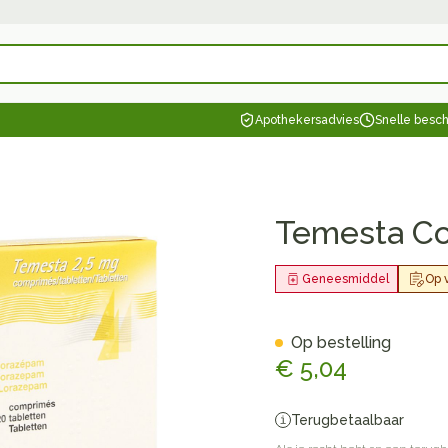
ategorie...
Apothekersadvies
Snelle besc
 Schoonheid, verzorging en hygiëne
Dieet, voeding en vitamines
 Zwangerschap en kinderen
taliteit 50+
 Natuur geneeskunde
 Thuiszorg en EHBO
Dieren en insecten
 Geneesmiddelen
ging en hygiëne categorie
n
Neus
Vitamines en supplementen
Kinderen
Wondzorg
Zonnebe
Aerosolt
Dierenv
Minerale
aten
Zicht
Oliën
Kat
Urinewegen
Spieren 
Kruiden
a Comp 20 X 2,5mg
Temesta C
itamines categorie
rren
ngerie
Spray
Vitamine A
Luizen
Vilt
Aftersun
Aerosol 
Hond
Minerale
n hoofdirritatie
Antioxydanten - detox
Tanden
Handschoenen
Lippen
Aerosol 
Kat
Vitamine
Pijn en koorts
en -stolling
Seksualiteit
Gemmotherapie
Duiven en vogels
Steunko
Licht- e
inderen categorie
Geneesmiddel
Op v
Ogen
ing
naties
& gel
Aminozuren
Verzorging en hygiëne
Wondhelend
Zonneba
Zuurstof
Andere d
tenbeten
baby - kinderen
en sokken
Huid
orie
pplementen
Oogspoeling
Calcium
Vitamines en supplementen
Brandwonden
Voorbere
Op bestelling
el
Snurken
Oligo-elementen
Wondzorg
Zware b
Fytother
€ 5,04
Diabete
Gemoed 
Oogdruppels
Toon meer
Toon meer
Toon meer
Toon me
Ontsmett
Spieren en gewrichten
cet
e categorie
Creme - gel
Bloedgl
Schimme
Terugbetaalbaar
n pancreas
ing
Voedingstherapie & welzijn
EHBO
Hygiëne
 categorie
Nagels en hoeven
Droge ogen
Teststrip
Koortsbla
Vlooien 