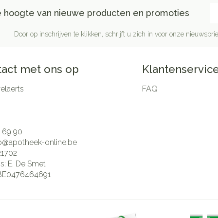
E-
de hoogte van nieuwe producten en promoties
Door op inschrijven te klikken, schrijft u zich in voor onze nieuwsb
act met ons op
Klantenservic
laerts
FAQ
 69 90
fo@
apotheek-online.be
21702
is:
E. De Smet
BE0476464691