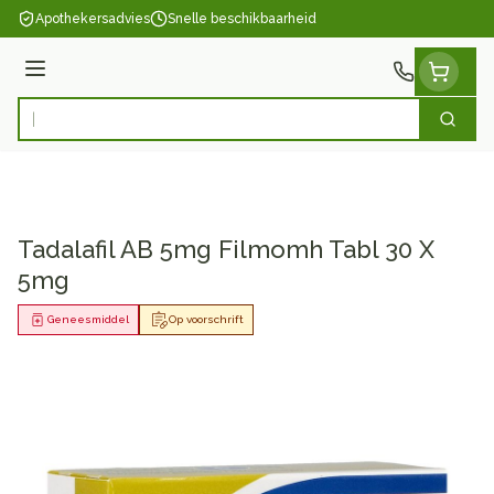
Ga naar de inhoud
Apothekersadvies
Snelle beschikbaarheid
Menu
Zoek
Product, merk, categorie...
Tadalafil AB 5mg Filmomh Tabl 30 X
5mg
Geneesmiddel
Op voorschrift