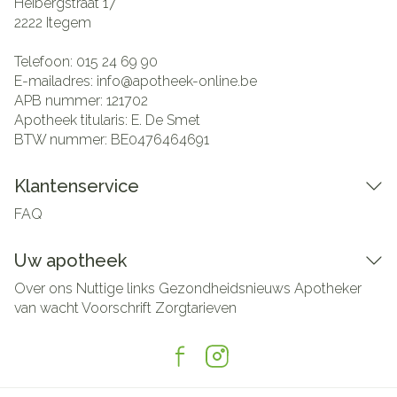
Heibergstraat 17
2222
Itegem
Telefoon:
015 24 69 90
E-mailadres:
info@
apotheek-online.be
APB nummer:
121702
Apotheek titularis:
E. De Smet
BTW nummer:
BE0476464691
Klantenservice
FAQ
Uw apotheek
Over ons
Nuttige links
Gezondheidsnieuws
Apotheker
van wacht
Voorschrift
Zorgtarieven