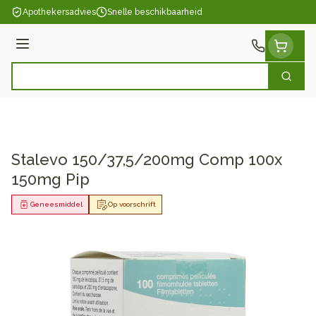
Ga naar de inhoud
Apothekersadvies
Snelle beschikbaarheid
Menu
Zoek
Product, merk, categorie...
Stalevo 150/37,5/200mg Comp 100x
150mg Pip
Geneesmiddel
Op voorschrift