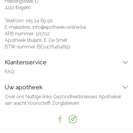
Heibergstraat 17
2222
Itegem
Telefoon:
015 24 69 90
E-mailadres:
info@
apotheek-online.be
APB nummer:
121702
Apotheek titularis:
E. De Smet
BTW nummer:
BE0476464691
Klantenservice
FAQ
Uw apotheek
Over ons
Nuttige links
Gezondheidsnieuws
Apotheker
van wacht
Voorschrift
Zorgtarieven