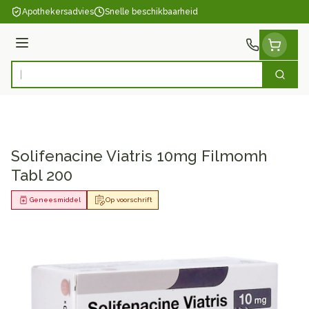
Ga naar de inhoud
Apothekersadvies
Snelle beschikbaarheid
Menu
Zoek
Product, merk, categorie...
Solifenacine Viatris 10mg Filmomh
Tabl 200
Geneesmiddel
Op voorschrift