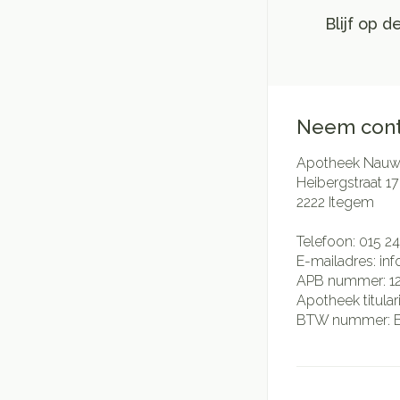
Blijf op 
Neem cont
Apotheek Nauwe
Heibergstraat 17
2222
Itegem
Telefoon:
015 24
E-mailadres:
in
APB nummer:
1
Apotheek titular
BTW nummer: