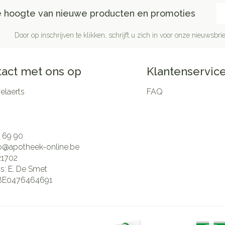
E-
de hoogte van nieuwe producten en promoties
Door op inschrijven te klikken, schrijft u zich in voor onze nieuwsb
act met ons op
Klantenservic
laerts
FAQ
 69 90
fo@
apotheek-online.be
21702
is:
E. De Smet
BE0476464691