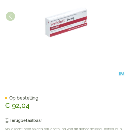
Serdolect Tabl 28x16mg
Op bestelling
€ 92,04
Terugbetaalbaar
Als je recht hebt op een terugbetaling voor dit geneesmiddel, betaal je in